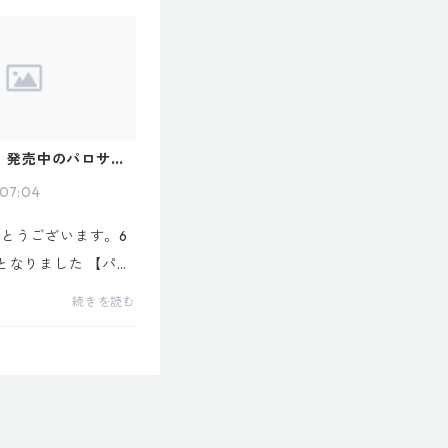
く、あっという間に売
まいました！ありがと
。次...
売】発売中のパロサン
ストにつきまして
 07:04
とうございます。6
となりました 【パロ
ィミスト】、多くの
続きを読む
き誠にありがとうござ
回生産ロットの在庫が
となってまいりまし
の商品...