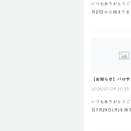
いつもありがとうご
月21日から始まり
フライデー、11月2
ております。この機
機会にパロサントの
お迎えください。お
くのご注文を頂戴...
【お知らせ】パロサ
スト先行ご予約受付
のお知らせ
2024/07/29 20:35
いつもありがとうご
日7月29日(月)を
ロサントボディミス
受付は終了とさせて