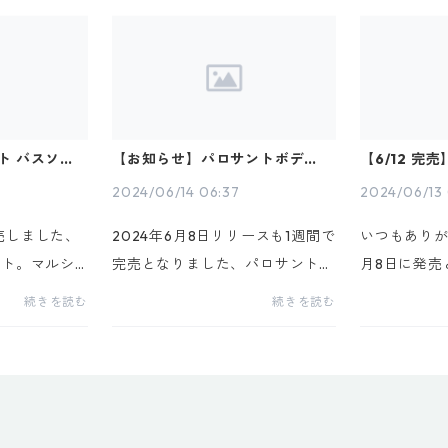
を頂戴しまし
す。お届けまで今しばらくお待ち
った方が多
ましたが、本
下さいませ。7月に入り恐ろしい
り切れてし
..
暑さとなっています...
うございました
ト バスソル
【お知らせ】パロサントボディミ
【6/12 完
(送料無料*)
スト先行予約販売のお知らせ
ト ボディミ
2024/06/14 06:37
2024/06/13
売しました、
2024年6月8日リリースも1週間で
いつもありが
ルト。マルシ
完売となりました、パロサントボ
月8日に発売
いただき、す
ディミスト。「気」を整え、自分
サント ボデ
続きを読む
続きを読む
て大量発注も
らしく過ごせるために心強いサポ
ご注文を頂
アルパックと
ートをしてくれるこちらのボディ
います。初
roma Pal
ミストを確実にお届け出来ますよ
残りわずか
...
う、先行予約を承り...
た。現在販売中