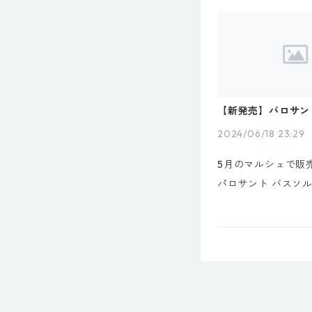
商品入荷までお時間
てお待たせしており
日20時までにご注文.
【新発売】パロサン
ト トライアルパック
2024/06/18 23:29
5月のマルシェで販
パロサント バスソ
ェ後お問い合わせを
でにプチギフトとし
頂きました。トライ
して、発売致します！A
o Santoのプロデュー