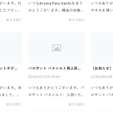
ざいます。11
いつもAroma Palo Santoをあり
いつもあり
ましたブラック
がとうございます。精油の在庫
やすみを頂
7日までとなっ
は、残り僅かとなって参りまし
日8月6日(
続きを読む
続きを読む
会にぜひこの
た。次回入荷は、10月中旬以降と
ンショップ
聖なる香りを
なります。Pay IDをご利用の方
https://palo
かげさまで多
は、2024年9月27日（金）21:0
昨日までの
0〜29日（日） 23:59までの期...
ました @arom
ントボディミ
パロサント バスソルト再入荷致
【お知らせ】
終了と夏休み
しました。
ルト次回入
2024/07/05 19:44
2024/06/25 
ざいます。本
いつもありがとうございます。パ
いつもあり
持ちまして、パ
ロサント バスソルト、入荷いた
ロサント バ
ト先行予約の
しました！予約ご注文いただきま
ルパックは
続きを読む
続きを読む
頂きました。
した皆様には順次発送しておりま
しました。