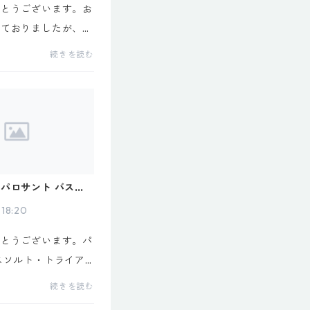
がとうございます。お
いておりましたが、本
火)より8月のオンライ
続きを読む
、オープンしました。
santojp.official.ec/
お休み中にご注文頂き
a_pa...
パロサント バスソ
荷のお知らせ
18:20
がとうございます。パ
スソルト・トライア
初回入荷分は完売いた
続きを読む
まとめてご購入くださ