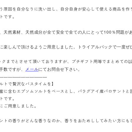
う原因を自分なりに洗い出し、自分自身が安心して使える商品を作
ソルトです。
、天然素材、天然成分が全て安全で全ての人にとって100％問題が
に楽しんで頂けるようご用意しました。トライアルパックで一度ぜ
ックまでとさせて頂いておりますが、プチギフト用等でまとめての
手数ですが、
にてお問合せ下さい。
メール
———————————
ルトで贅沢なバスタイムを】
富に含むエプソムソルトをベースとし、パラグアイ産パロサントと
トです。
にご用意しました。
ントの香りがどんな香りなのか、香りをおためししてみたい方にも