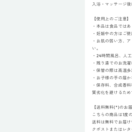
入浴・マッサージ後
【使用上のご注意】
・本品は食品ではあ
・妊娠中の方はご使
・お肌の弱い方、ア
い。
・24時間風呂、人
・残り湯でのお洗濯
・保管の際は高温多
・お子様の手の届か
・保存料、合成香料
質劣化を避けるため
【送料無料(*)のお
こちらの商品は1度
送料は無料でお届け
クポストまたはレタ