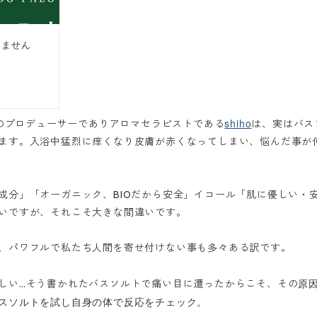
shiho
Santoのプロデューサーでありアロマセラピストである
は、
実はバス
ます。入浴中猛烈に痒くなり皮膚が赤くなってしまい、悩んだ事が
成分」「オーガニック、BIOだから安全」イコール「肌に優しい・
いですが、それこそ大きな間違いです。
、パワフルで私たち人間を寄せ付けない事も多々ある訳です。
原
しい…そう書かれたバスソルトで痛い目に遭ったからこそ、その
スソルトを試し自身の体で反応をチェック。