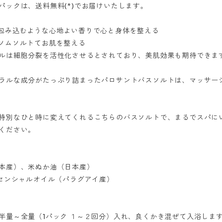
パックは、送料無料(*)でお届けいたします。
く包み込むような心地よい香りで心と身体を整える
プソムソルトてお肌を整える
ルは細胞分裂を活性化させるとされており、美肌効果も期待できま
ラルな成分がたっぷり詰まったパロサントバスソルトは、マッサー
特別なひと時に変えてくれるこちらのバスソルトで、まるでスパに
ください。
本産）、米ぬか油（日本産）
ッセンシャルオイル（パラグアイ産）
半量～全量（1パック １～２回分）入れ、良くかき混ぜて入浴しま