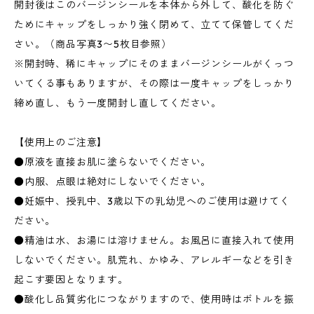
開封後はこのバージンシールを本体から外して、酸化を防ぐ
ためにキャップをしっかり強く閉めて、立てて保管してくだ
さい。（商品写真3〜5枚目参照）
※開封時、稀にキャップにそのままバージンシールがくっつ
いてくる事もありますが、その際は一度キャップをしっかり
締め直し、もう一度開封し直してください。
【使用上のご注意】
●原液を直接お肌に塗らないでください。
●内服、点眼は絶対にしないでください。
●妊娠中、授乳中、3歳以下の乳幼児へのご使用は避けてく
ださい。
●精油は水、お湯には溶けません。お風呂に直接入れて使用
しないでください。肌荒れ、かゆみ、アレルギーなどを引き
起こす要因となります。
●酸化し品質劣化につながりますので、使用時はボトルを振