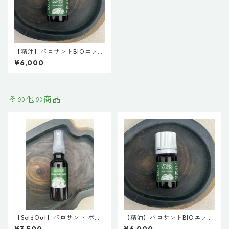
【精油】パロサントBIOエッセ
ンシャルオイル5ml
¥6,000
その他の商品
【SoldOut】パロサント ボデ
【精油】パロサントBIOエッセ
ィミスト
ンシャルオイル5ml