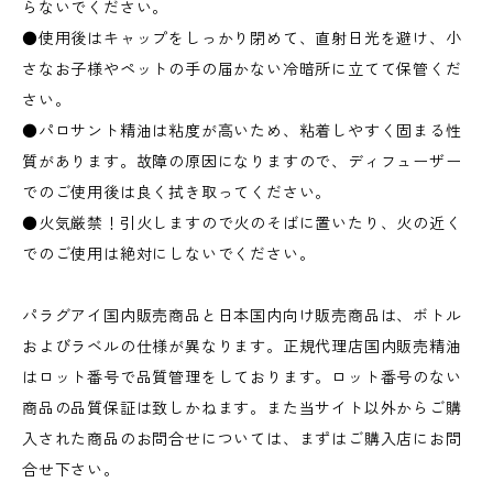
らないでください。
●使用後はキャップをしっかり閉めて、直射日光を避け、小
さなお子様やペットの手の届かない冷暗所に立てて保管くだ
さい。
●パロサント精油は粘度が高いため、粘着しやすく固まる性
質があります。故障の原因になりますので、ディフューザー
でのご使用後は良く拭き取ってください。
●火気厳禁！引火しますので火のそばに置いたり、火の近く
でのご使用は絶対にしないでください。
パラグアイ国内販売商品と日本国内向け販売商品は、ボトル
およびラベルの仕様が異なります。正規代理店国内販売精油
はロット番号で品質管理をしております。ロット番号のない
商品の品質保証は致しかねます。また当サイト以外からご購
入された商品のお問合せについては、まずはご購入店にお問
合せ下さい。