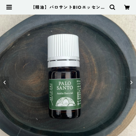
【精油】パロサントBIOエッセンシ
ャルオイル5ml | Aroma Palo San
to アロマパロサント