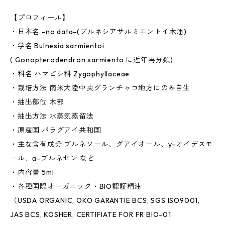
【プロフィール】
・日本名 -no data-(ブルネシアサルミエントイ木油)
・学名 Bulnesia sarmientoi
( Gonopterodendron sarmiento に近年再分類)
・科名 ハマビシ科 Zygophyllaceae
・栽培方法 南米大陸中央グランチャコ地方にのみ自生
・抽出部位 木部
・抽出方法 水蒸気蒸留法
・原産国 パラグアイ共和国
・主な含有成分 ブルネソール、グアイオール、γ-オイデスモ
ール、α-ブルネセン など
・内容量 5ml
・各種国際オーガニック・BIO認証精油
（USDA ORGANIC, OKO GARANTIE BCS, SGS ISO9001,
JAS BCS, KOSHER, CERTIFIATE FOR FR BIO-01